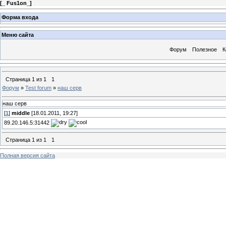
[
_ Fus1on_
]
Форма входа
Меню сайта
Форум
Полезное
К
Страница
1
из
1
1
Форум
»
Test forum
»
наш серв
наш серв
[
1
]
middle
[18.01.2011, 19:27]
89.20.146.5:31442
Страница
1
из
1
1
Полная версия сайта