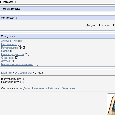
[
_ Fus1on_
]
Форма входа
Меню сайта
Форум
Полезное
К
Categories
Аркады и экшн
[101]
Настольные
[9]
Головоломки
[140]
Слова
[1]
Поиск предметов
[20]
Стратегии
[5]
Другие
[3]
Многопользовательские
[19]
Главная
»
Онлайн игры
» Слова
В категории игр
:
1
Показано игр
:
1-1
Сортировать по
:
Дате
·
Названию
·
Рейтингу
·
Запускам