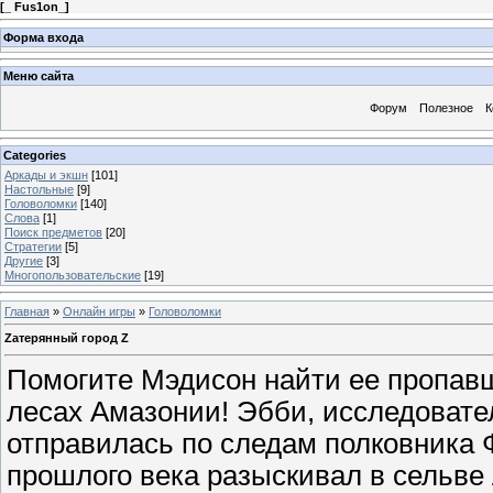
[
_ Fus1on_
]
Форма входа
Меню сайта
Форум
Полезное
К
Categories
Аркады и экшн
[101]
Настольные
[9]
Головоломки
[140]
Слова
[1]
Поиск предметов
[20]
Стратегии
[5]
Другие
[3]
Многопользовательские
[19]
Главная
»
Онлайн игры
»
Головоломки
Zатерянный город Z
Помогите Мэдисон найти ее пропавш
лесах Амазонии! Эбби, исследовате
отправилась по следам полковника 
прошлого века разыскивал в сельве