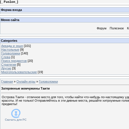
[
_ Fus1on_
]
Форма входа
Меню сайта
Форум
Полезное
К
Categories
Аркады и экшн
[101]
Настольные
[9]
Головоломки
[140]
Слова
[1]
Поиск предметов
[20]
Стратегии
[5]
Другие
[3]
Многопользовательские
[19]
Главная
»
Онлайн игры
»
Головоломки
Затерянные жемчужины Таити
Острова Таити - отличное место для того, чтобы найти что-нибудь по-настоящему 
красоты. И не только! Отправляйтесь в эти дивные места, решайте хитроумные голо
предметы!
Скачать для
PC