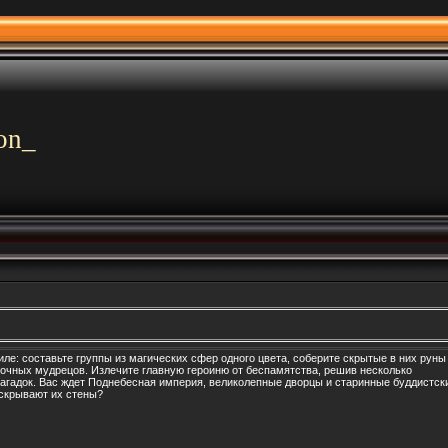
on_
ле: составьте группы из магических сфер одного цвета, соберите скрытые в них руны
точных мудрецов. Излечите главную героиню от беспамятства, решив несколько
загадок. Вас ждет Поднебесная империя, великолепные дворцы и старинные буддистск
скрывают их стены?