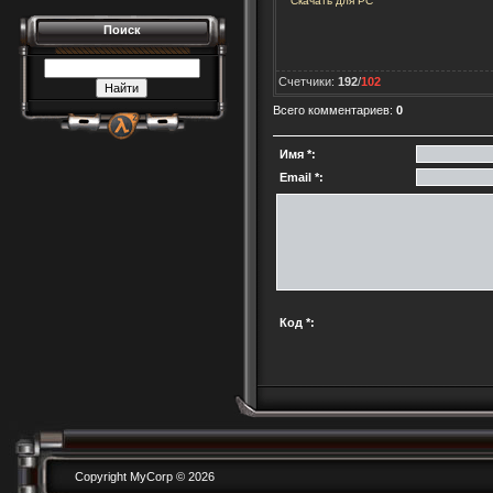
Скачать для
PC
Поиск
Счетчики
:
192
/
102
Всего комментариев
:
0
Имя *:
Email *:
Код *:
Copyright MyCorp © 2026