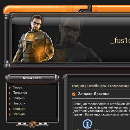
_fus1
Меню сайта
Главная
»
Онлайн игры
»
Головоломки
Форум
Полезное
Загадки Дракона
Конфиги
Новости
Изящная головоломка в китайском сти
познайте секреты древней магии вос
Конфиги
десятков увлекательных логических 
Главная
храмы. Какие еще сюрпризы и тайны 