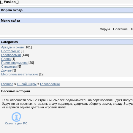
[
_ Fus1on_
]
Форма входа
Меню сайта
Форум
Полезное
К
Categories
Аркады и экшн
[101]
Настольные
[9]
Головоломки
[140]
Слова
[1]
Поиск предметов
[20]
Стратегии
[5]
Другие
[3]
Многопользовательские
[19]
Главная
»
Онлайн игры
»
Головоломки
Веселые истории
Если опасности вам не страшны, смелее поднимайтесь на борт корабля - дует попут
будут не из простых: отразить атаку подлодок, удержать оборону замка, в саду Зол
из шариков одного цвета на игровом поле!
Скачать для
PC