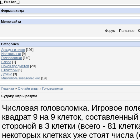
[
_ Fus1on_
]
Форма входа
Меню сайта
Форум
Полезное
К
Categories
Аркады и экшн
[101]
Настольные
[9]
Головоломки
[140]
Слова
[1]
Поиск предметов
[20]
Стратегии
[5]
Другие
[3]
Многопользовательские
[19]
Главная
»
Онлайн игры
»
Головоломки
Судоку. Игры разума
Числовая головоломка. Игровое пол
квадрат 9 на 9 клеток, составленны
стороной в 3 клетки (всего - 81 клетк
некоторых клетках уже стоят числа (