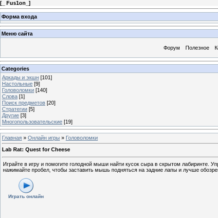
[
_ Fus1on_
]
Форма входа
Меню сайта
Форум
Полезное
К
Categories
Аркады и экшн
[101]
Настольные
[9]
Головоломки
[140]
Слова
[1]
Поиск предметов
[20]
Стратегии
[5]
Другие
[3]
Многопользовательские
[19]
Главная
»
Онлайн игры
»
Головоломки
Lab Rat: Quest for Cheese
Играйте в игру и помогите голодной мыши найти кусок сыра в скрытом лабиринте. 
нажимайте пробел, чтобы заставить мышь подняться на задние лапы и лучше обозре
Играть онлайн