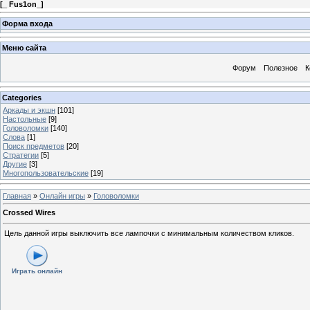
[
_ Fus1on_
]
Форма входа
Меню сайта
Форум
Полезное
К
Categories
Аркады и экшн
[101]
Настольные
[9]
Головоломки
[140]
Слова
[1]
Поиск предметов
[20]
Стратегии
[5]
Другие
[3]
Многопользовательские
[19]
Главная
»
Онлайн игры
»
Головоломки
Crossed Wires
Цель данной игры выключить все лампочки с минимальным количеством кликов.
Играть онлайн