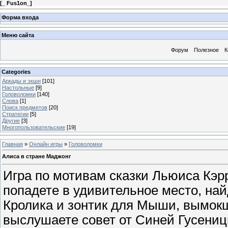
[
_ Fus1on_
]
Форма входа
Меню сайта
Форум
Полезное
К
Categories
Аркады и экшн
[101]
Настольные
[9]
Головоломки
[140]
Слова
[1]
Поиск предметов
[20]
Стратегии
[5]
Другие
[3]
Многопользовательские
[19]
Главная
»
Онлайн игры
»
Головоломки
Алиса в стране Маджонг
Игра по мотивам сказки Льюиса Кэр
попадете в удивительное место, най
Кролика и зонтик для Мыши, вымокш
выслушаете совет от Синей Гусениц