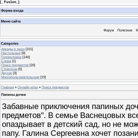
[
_ Fus1on_
]
Форма входа
Меню сайта
Форум
Полезное
К
Categories
Аркады и экшн
[101]
Настольные
[9]
Головоломки
[140]
Слова
[1]
Поиск предметов
[20]
Стратегии
[5]
Другие
[3]
Многопользовательские
[19]
Главная
»
Онлайн игры
»
Поиск предметов
Папины дочки
Забавные приключения папиных доче
предметов". В семье Васнецовых все
опаздывает в детский сад, но не мо
папу. Галина Сергеевна хочет поза