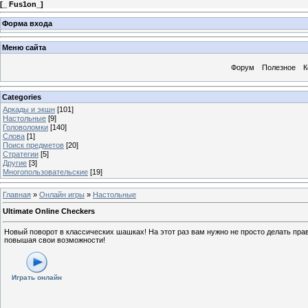
[
_ Fus1on_
]
Форма входа
Меню сайта
Форум
Полезное
К
Categories
Аркады и экшн
[101]
Настольные
[9]
Головоломки
[140]
Слова
[1]
Поиск предметов
[20]
Стратегии
[5]
Другие
[3]
Многопользовательские
[19]
Главная
»
Онлайн игры
»
Настольные
Ultimate Online Checkers
Новый поворот в классических шашках! На этот раз вам нужно не просто делать пра
повышая свои возможности!
Играть онлайн