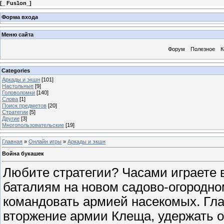
[
_ Fus1on_
]
Форма входа
Меню сайта
Форум
Полезное
К
Categories
Аркады и экшн
[101]
Настольные
[9]
Головоломки
[140]
Слова
[1]
Поиск предметов
[20]
Стратегии
[5]
Другие
[3]
Многопользовательские
[19]
Главная
»
Онлайн игры
»
Аркады и экшн
Война букашек
Любите стратегии? Часами играете в
баталиям на новом садово-огородно
командовать армией насекомых. Гла
вторжение армии Клеща, удержать о