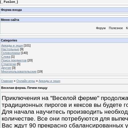
[
_ Fus1on_
]
Форма входа
Меню сайта
Форум
Полезное
К
Categories
Аркады и экшн
[101]
Настольные
[9]
Головоломки
[140]
Слова
[1]
Поиск предметов
[20]
Стратегии
[5]
Другие
[3]
Многопользовательские
[19]
Главная
»
Онлайн игры
»
Аркады и экшн
Веселая ферма. Печем пиццу
Приключения на "Веселой ферме" продолжа
традиционных пирогов и кексов вы будете 
Для начала научитесь производить необхо
количестве. Все они потребуются для выпеч
Вас ждут 90 прекрасно сбалансированных у