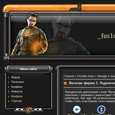
_fus1
Меню сайта
Главная
»
Онлайн игры
»
Аркады и эк
Форум
Полезное
Веселая ферма 3. Леднико
Конфиги
Новости
Праздничное дополнение к игре "Весе
компании с моржами и мамонтами! По
Конфиги
ребятишек. Вас ждут 90 увлекательн
Главная
чтобы стать участником этого неверо