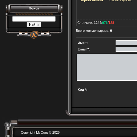
Играть онлайн
Скачать для
PC
Поиск
Счетчики
:
1244
/
976
/
128
Всего комментариев
:
0
Имя *:
Email *:
Код *:
Copyright MyCorp © 2026