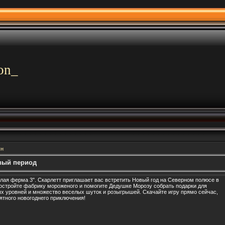
on_
шн
вый период
лая ферма 3". Скарлетт приглашает вас встретить Новый год на Северном полюсе в
стройте фабрику мороженого и помогите Дедушке Морозу собрать подарки для
ых уровней и множество веселых шуток и розыгрышей. Скачайте игру прямо сейчас,
ятного новогоднего приключения!