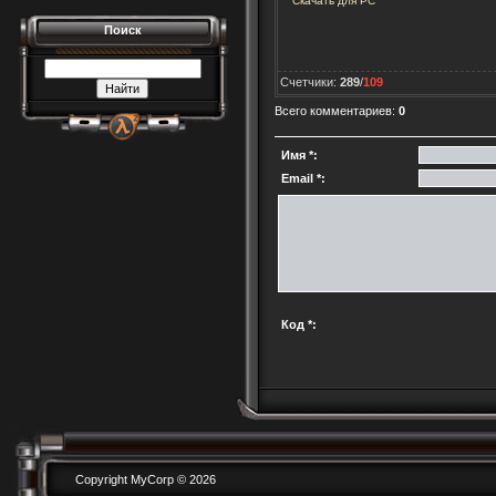
Скачать для
PC
Поиск
Счетчики
:
289
/
109
Всего комментариев
:
0
Имя *:
Email *:
Код *:
Copyright MyCorp © 2026