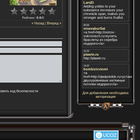
Рейтинг
:
0.0
/
0
« Назад
|
Вперед »
Для добавления необходима
авторизация