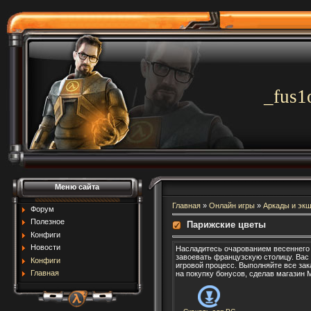
_fus1
Меню сайта
Главная
»
Онлайн игры
»
Аркады и эк
Форум
Полезное
Парижские цветы
Конфиги
Новости
Насладитесь очарованием весеннего 
завоевать французскую столицу. Вас
Конфиги
игровой процесс. Выполняйте все зак
Главная
на покупку бонусов, сделав магазин