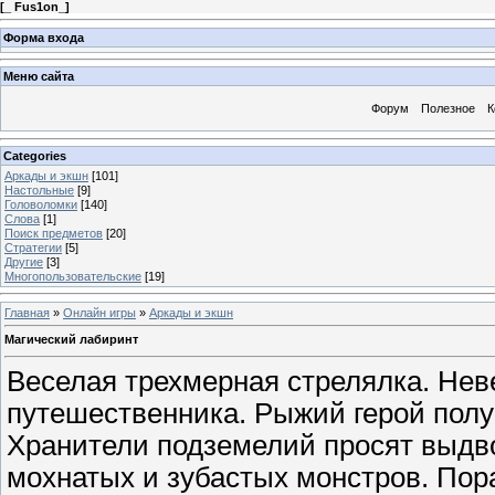
[
_ Fus1on_
]
Форма входа
Меню сайта
Форум
Полезное
К
Categories
Аркады и экшн
[101]
Настольные
[9]
Головоломки
[140]
Слова
[1]
Поиск предметов
[20]
Стратегии
[5]
Другие
[3]
Многопользовательские
[19]
Главная
»
Онлайн игры
»
Аркады и экшн
Магический лабиринт
Веселая трехмерная стрелялка. Нев
путешественника. Рыжий герой полу
Хранители подземелий просят выдв
мохнатых и зубастых монстров. Пор