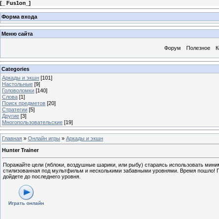
[
_ Fus1on_
]
Форма входа
Меню сайта
Форум
Полезное
К
Categories
Аркады и экшн
[101]
Настольные
[9]
Головоломки
[140]
Слова
[1]
Поиск предметов
[20]
Стратегии
[5]
Другие
[3]
Многопользовательские
[19]
Главная
»
Онлайн игры
»
Аркады и экшн
Hunter Trainer
Поражайте цели (яблоки, воздушные шарики, или рыбу) стараясь использовать миним
стилизованная под мультфильм и несколькими забавными уровнями. Время пошло! Про
дойдете до последнего уровня.
Играть онлайн