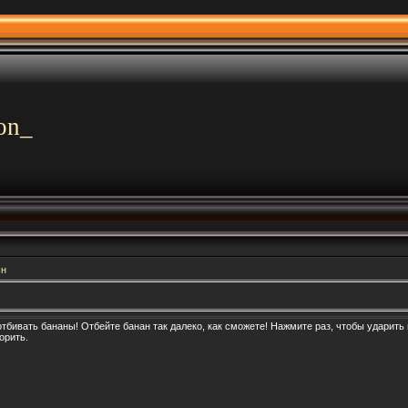
on_
шн
тбивать бананы! Отбейте банан так далеко, как сможете! Нажмите раз, чтобы ударить 
орить.