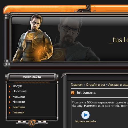
_fus1
Меню сайта
Главная
»
Онлайн игры
»
Аркады и эк
Форум
Полезное
hit banana
Конфиги
Новости
Помогите 500-килограмовой горилле о
банану. Нажмите еще раз, чтобы повт
Конфиги
Главная
Играть онлайн