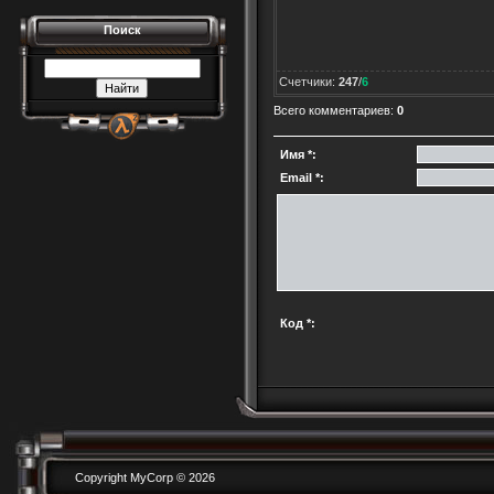
Поиск
Счетчики
:
247
/
6
Всего комментариев
:
0
Имя *:
Email *:
Код *:
Copyright MyCorp © 2026