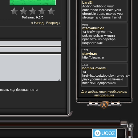
Рейтинг
:
0.0
/
0
« Назад
|
Вперед »
Для добавления необходима
авторизация