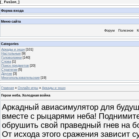
[
_ Fus1on_
]
Форма входа
Меню сайта
Форум
Полезное
К
Categories
Аркады и экшн
[101]
Настольные
[9]
Головоломки
[140]
Слова
[1]
Поиск предметов
[20]
Стратегии
[5]
Другие
[3]
Многопользовательские
[19]
Главная
»
Онлайн игры
»
Аркады и экшн
Герои неба. Холодная война
Аркадный авиасимулятор для будущи
вместе с рыцарями неба! Поднимите
обрушить свой праведный гнев на 
От исхода этого сражения зависит с