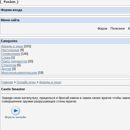
[
_ Fus1on_
]
Форма входа
Меню сайта
Форум
Полезное
К
Categories
Аркады и экшн
[101]
Настольные
[9]
Головоломки
[140]
Слова
[1]
Поиск предметов
[20]
Стратегии
[5]
Другие
[3]
Многопользовательские
[19]
Главная
»
Онлайн игры
»
Аркады и экшн
Castle Smasher
Заряди свою катапульту, прицелься и бросай камни в замки своих врагов чтобы заво
совершенное оружие разрушающее стены врагов.
Играть онлайн