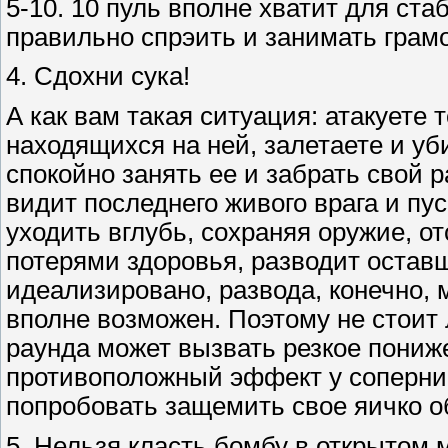
5-10. 10 пуль вполне хватит для ста
правильно спрэить и занимать грам
4. Сдохни сука!
А как вам такая ситуация: атакуете т
находящихся на ней, залетаете и уб
спокойно занять ее и забрать свой 
видит последнего живого врага и пус
уходить вглубь, сохраняя оружие, 
потерями здоровья, разводит оставш
идеализировано, развода, конечно, 
вполне возможен. Поэтому не стоит л
раунда может вызвать резкое пониж
противоположный эффект у соперни
попробовать защемить свое яичко 
5. Нельзя класть бомбу в открытом 