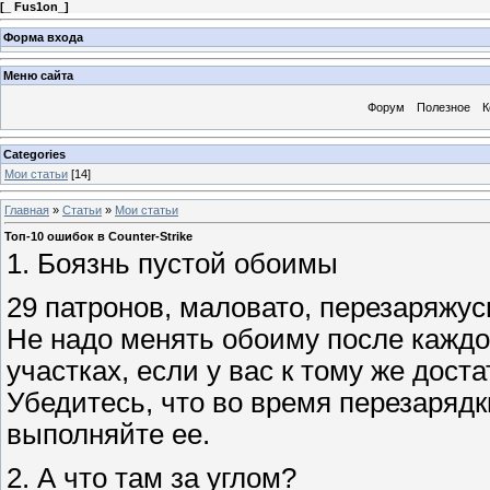
[
_ Fus1on_
]
Форма входа
Меню сайта
Форум
Полезное
К
Categories
Мои статьи
[14]
Главная
»
Статьи
»
Мои статьи
Топ-10 ошибок в Counter-Strike
1. Боязнь пустой обоимы
29 патронов, маловато, перезаряжус
Не надо менять обоиму после каждо
участках, если у вас к тому же дост
Убедитесь, что во время перезарядк
выполняйте ее.
2. А что там за углом?