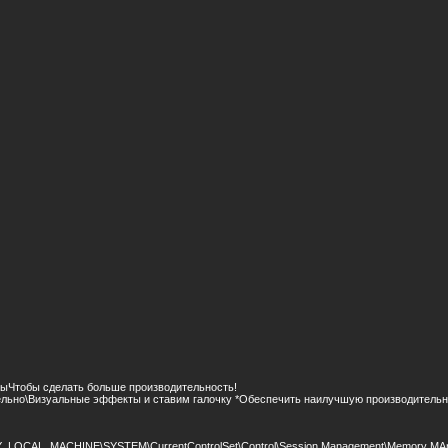
ыЧтобы сделать больше производительность!
льно\Визуальные эффекты и ставим галочку *Обеспечить наилучшую производительн
_LOCAL_MACHINE\SYSTEM\CurrentControlSet\Control\Session Management\Memory MAn