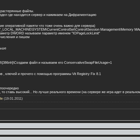
 растерянные файлы.
дел где находится сервер и нажимаем на Дифрагментацию
ие оперативной памяти что тоже очень важно для сервера)
Y_LOCAL_MACHINE\SYSTEM\CurrentControlSet\Control\Session Management\Memory MA
раметр DWORD называем параметр именем "IOPageLockLimit"
числения и пишем
льше
\[386nh]\Создаем файл и называем его ConservativeSwapFileUsage=1
 , ключей и прочего с помощью программы Vit Registry Fix 8.1
 поочередно
 то ставь высокий... Но лучше реального времени (на сервере же игра идет в реальн
le
(19.01.2011)