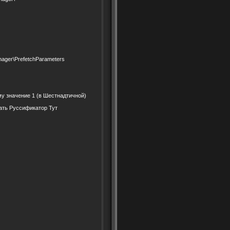
ger\PrefetchParameters
у значение 1 (в Шестнадтичной)
чать Руссификатор Тут