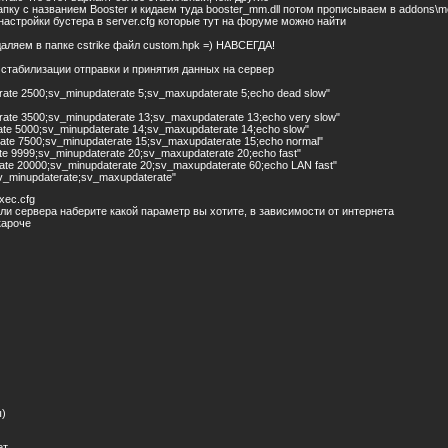
пку с названием Booster и кидаем туда booster_mm.dll потом прописываем в addons\met
 настройки бустера в server.cfg которые тут на форуме можно найти
аляем в папке cstrike файл custom.hpk =) НАВСЕГДА!
 стабилизации отправки и принятия данных на сервер
xrate 2500;sv_minupdaterate 5;sv_maxupdaterate 5;echo dead slow"
xrate 3500;sv_minupdaterate 13;sv_maxupdaterate 13;echo very slow"
rate 5000;sv_minupdaterate 14;sv_maxupdaterate 14;echo slow"
rate 7500;sv_minupdaterate 15;sv_maxupdaterate 15;echo normal"
ate 9999;sv_minupdaterate 20;sv_maxupdaterate 20;echo fast"
rate 20000;sv_minupdaterate 20;sv_maxupdaterate 60;echo LAN fast"
sv_minupdaterate;sv_maxupdaterate"
xec.cfg
ли сервера наберите какой параметр вы хотите, в зависимости от интернета
кароче
)
ет