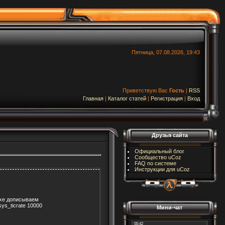
Пятница, 07.08.2026, 19:43
Приветствую Вас
Гость
|
RSS
Главная
|
Каталог статей
|
Регистрация
|
Вход
Друзья сайта
Официальный блог
Сообщество uCoz
FAQ по системе
Инструкции для uCoz
exe дописываем
ys_ticrate 10000
Мини-чат