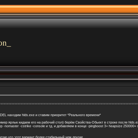
on_
EL находим hlds.exe и ставим приоритет *Реального времени*
имер ярлык кидаем его на рабочий стол) берём Свойства-Обьект в строке после hlds.
nomaster -cstrike -console и тд. и добавляем в конце -pingboost 3+ heapsize 250000+ s
читаю что этот вариант более стабильный,чем другие