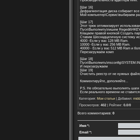
Производительность адаптера WMI.
[Шаг 16]
Дефрагментация диска собирает все
Мой компьютер\Сервис\выбираем раз
[Шаг 17]
Этот трюк оптимизирует использован
Пуск\Выполнить\пишем Regedit\HKE
Клацаем правой кнопкой Создать па
Ставим Шеснадцатичную систему ис
4000 -Если у вас 128 MB Ram.
10000 -Если у вас 256 MB Ram.
40000 - Если у вас 512 MB Ram и бо
Перезагружаем комп
[Шаг 18]
Пуск\Выполнить\msconfig\SYSTEM.INI
И перезагружаем
[Шаг 19]
Очистить реестр от не нужных файлов
Комментируйте, дополняйте...
P.S. Не обязательно выполнять шаги
Если реального времени не ставится,
Категория
:
Мои статьи
|
Добавил
:
midd
Просмотров
:
402
|
Рейтинг
:
0.0
/
0
Всего комментариев
:
0
Имя *:
Email *: