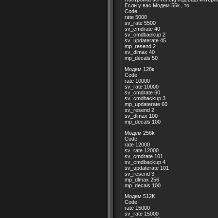
Если у вас Модем 56к , то
Code
rate 5000
sv_rate 5500
sv_cmdrate 40
sv_cmdbackup 2
sv_updaterate 45
mp_resend 2
sv_dlmax 40
mp_decals 50
Модем 128к
Code
rate 10000
sv_rate 10000
sv_cmdrate 60
sv_cmdbackup 3
mp_updaterate 60
sv_resend 2
sv_dlmax 100
mp_decals 100
Модем 256k
Code
rate 12000
sv_rate 12000
sv_cmdrate 101
sv_cmdbackup 4
sv_updaterate 101
sv_resend 3
mp_dlmax 256
mp_decals 100
Модем 512К
Code
rate 15000
sv_rate 15000