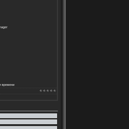
nager
ом времени