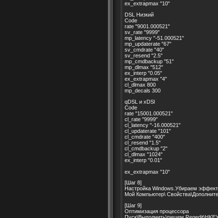
ex_extrapmax "10"
DSL Низкий
Code
rate "9001.000521"
sv_rate "9999"
mp_latency "-51.000521"
mp_updaterate "67"
sv_cmdrate "40"
sv_resend "2.5"
mp_cmdbackup "51"
mp_dlmax "512"
ex_interp "0.05"
ex_extrapmax "4"
cl_dlmax 800
mp_decals 300
qDSL и xDSl
Code
rate "15001.000521"
cl_rate "9999"
cl_latency "-16.000521"
cl_updaterate "101"
cl_cmdrate "400"
cl_resend "1.5"
cl_cmdbackup "2"
cl_dlmax "1024"
ex_interp "0.01"
ex_extrapmax "10"
[Шаг 8]
Настройка Windows.Убираем эффект
Мой Компьютер\ Свойства\Дополните
[Шаг 9]
Оптимизация процессора
Пуск\Выполнить\пишем Regedit\HKEY