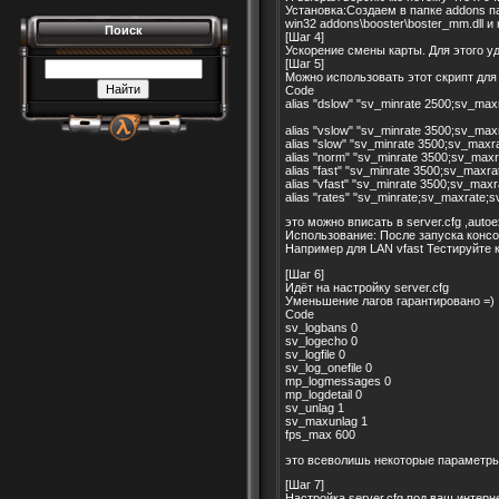
Установка:Создаем в папке addons па
win32 addons\booster\boster_mm.dll и
Поиск
[Шаг 4]
Ускорение смены карты. Для этого уд
[Шаг 5]
Можно использовать этот скрипт для
Code
alias "dslow" "sv_minrate 2500;sv_ma
alias "vslow" "sv_minrate 3500;sv_ma
alias "slow" "sv_minrate 3500;sv_max
alias "norm" "sv_minrate 3500;sv_max
alias "fast" "sv_minrate 3500;sv_maxr
alias "vfast" "sv_minrate 3500;sv_max
alias "rates" "sv_minrate;sv_maxrate;
это можно вписать в server.cfg ,autoe
Использование: После запуска консо
Например для LAN vfast Тестируйте 
[Шаг 6]
Идёт на настройку server.cfg
Уменьшение лагов гарантировано =)
Code
sv_logbans 0
sv_logecho 0
sv_logfile 0
sv_log_onefile 0
mp_logmessages 0
mp_logdetail 0
sv_unlag 1
sv_maxunlag 1
fps_max 600
это всеволишь некоторые параметры
[Шаг 7]
Настройка server.cfg под ваш интерн