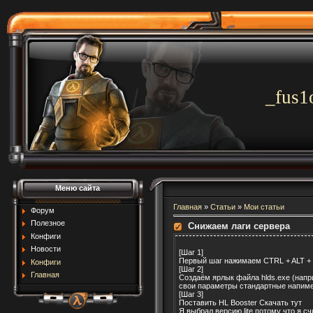
_fus1
Меню сайта
Главная
»
Статьи
»
Мои статьи
Форум
Полезное
Снижаем лаги сервера
Конфиги
Новости
[Шаг 1]
Первый шаг нажимаем CTRL + ALT + D
Конфиги
[Шаг 2]
Главная
Создаём ярлык файла hlds.exe (напр
свои параметры стандартные напимер -
[Шаг 3]
Поставить HL Booster Скачать тут
Я выбрал версию lite потому что я с