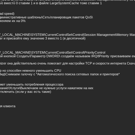
ive вместо 0 ставим 1 и в файле LargeSystemCache тоже ставим 1
ad speed)
дминистративные шаблоны\Сеть\планировщик пакетов QoS\
меняем их на 0%
_LOCAL_MACHINE\SYSTEM\CurrentControlSet\Control\Session Management\Memory Mana
r и присвойте ему значение 3 вместо 1 (в десятичной)
_LOCAL_MACHINE\SYSTEM\CurrentControlSet\Control\PriorityControl
ой кнопкой Создать\Параметр DWORD\ создаём называем IRQ8Priority присваиваем ем
izer она действительно очень помогает для настройки TCP и скорости интернета Ска
ер но способен немного уменьшить CPU
ид\Снимаем галочку с *Автоматического поиска сетевых папок и принтеров*
ожет уменьшить потребления процессора
ание\Услуги\Выключаем не нужные услуги нажатием на них
ключить (если у вас есть такие)
я клиента