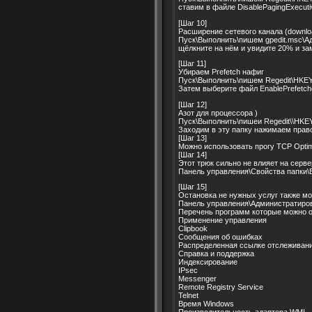
ставим в файле DisablePagingExecut
[Шаг 10]
Расширение сетевого канала (downlo
Пуск\Выполнить\пишем gpedit.msc\А
щёлкните на нём и увидите 20% и за
[Шаг 11]
Убираем Prefetch нафиг
Пуск\Выполнить\пишем Regedit\HKEY
Затем выберите файл EnablePrefetche
[Шаг 12]
Азот для процессора )
Пуск\Выполнить\пишеи Regedit\\HKEY
Заходим в эту папку нажимаем прав
[Шаг 13]
Можно использовать прогу TCP Optim
[Шаг 14]
Этот трюк сильно не влияет на серв
Панель управления\Свойства папки\В
[Шаг 15]
Остановка не нужных услуг также м
Панель управления\Администратиров
Перечень программ которые можно от
Применение управления
Clipbook
Сообщения об ошибках
Распределенная ссылке отслеживани
Справка и поддержка
Индексирование
IPsec
Messenger
Remote Registry Service
Telnet
Время Windows