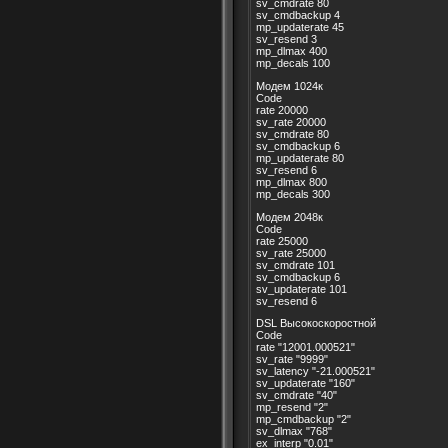
sv_cmdrate 80
sv_cmdbackup 4
mp_updaterate 45
sv_resend 3
mp_dlmax 400
mp_decals 100
Модем 1024к
Code
rate 20000
sv_rate 20000
sv_cmdrate 80
sv_cmdbackup 6
mp_updaterate 80
sv_resend 6
mp_dlmax 800
mp_decals 300
Модем 2048к
Code
rate 25000
sv_rate 25000
sv_cmdrate 101
sv_cmdbackup 6
sv_updaterate 101
sv_resend 6
DSL Высокоскоростной
Code
rate "12001.000521"
sv_rate "9999"
sv_latency "-21.000521"
sv_updaterate "160"
sv_cmdrate "40"
mp_resend "2"
mp_cmdbackup "2"
sv_dlmax "768"
ex_interp "0.01"