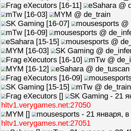
Frag eXecutors [16-11]
eSahara @ 
mTw [16-03]
MYM @ de_train
SK Gaming [16-07]
mousesports @ 
mTw [16-09]
mousesports @ de_inf
eSahara [15-15]
mousesports @ de
MYM [16-03]
SK Gaming @ de_infe
Frag eXecutors [16-10]
mTw @ de_i
MYM [16-12]
eSahara @ de_tuscan
Frag eXecutors [16-09]
mousesport
SK Gaming [15-15]
mTw @ de_train
Frag eXecutors []
SK Gaming - 21 я
hltv1.verygames.net:27050
MYM []
mousesports - 21 января, в
hltv1.verygames.net:27051