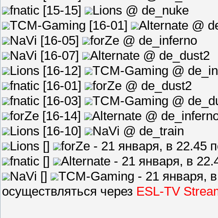
fnatic [15-15]
Lions @ de_nuke
TCM-Gaming [16-01]
Alternate @ d
NaVi [16-05]
forZe @ de_inferno
NaVi [16-07]
Alternate @ de_dust2
Lions [16-12]
TCM-Gaming @ de_in
fnatic [16-01]
forZe @ de_dust2
fnatic [16-03]
TCM-Gaming @ de_du
forZe [16-14]
Alternate @ de_infern
Lions [16-10]
NaVi @ de_train
Lions []
forZe - 21 января, в 22.45
fnatic []
Alternate - 21 января, в 22
NaVi []
TCM-Gaming - 21 января, в
осуществляться через
ESL-TV Strea