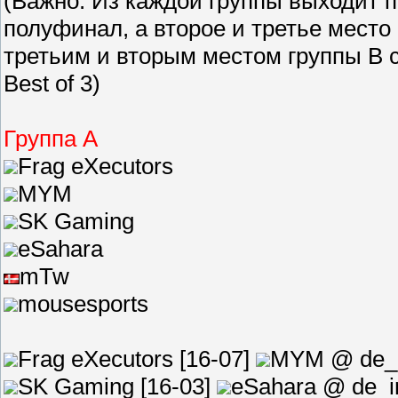
(Важно: Из каждой группы выходит 
полуфинал, а второе и третье место
третьим и вторым местом группы В со
Best of 3)
Группа А
Frag eXecutors
MYM
SK Gaming
eSahara
mTw
mousesports
Frag eXecutors [16-07]
MYM
@ de_
SK Gaming [16-03]
eSahara @ de_i