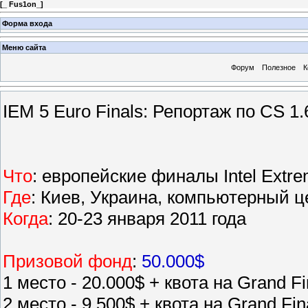
[
_ Fus1on_
]
Форма входа
Меню сайта
Форум
Полезное
К
IEM 5 Euro Finals: Репортаж по CS 1.
Что
: европейские финалы Intel Extre
Где
: Киев, Украина, компьютерный це
Когда
: 20-23 января 2011 года
Призовой фонд
:
50.000$
1 место - 20.000$ + квота на Grand Fi
2 место - 9.500$ + квота на Grand Fin