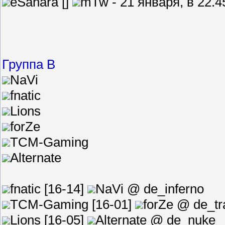
eSahara []
mTw - 21 января, в 22.
Группа B
NaVi
fnatic
Lions
forZe
TCM-Gaming
Alternate
fnatic [16-14]
NaVi @ de_inferno
TCM-Gaming [16-01]
forZe @ de_tr
Lions [16-05]
Alternate @ de_nuke